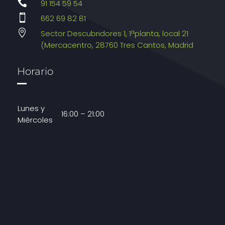

91 154 59 54

662 69 82 81

Sector Descubridores 1, 1ªplanta, local 21
(Mercacentro, 28760 Tres Cantos, Madrid
Horario
Lunes y
16:00 – 21:00
Miércoles