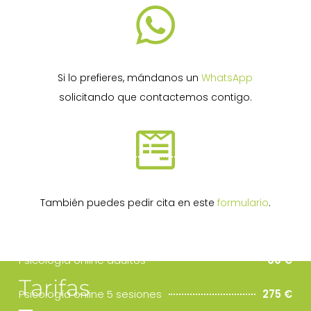

Si lo prefieres, mándanos un
WhatsApp
solicitando que contactemos contigo.

Consulta familiar
75 €
Bono 5 consultas
275 €
También puedes pedir cita en este
formulario
.
Bono 5 consultas familiar
350 €
Psicología online adultos
60 €
Tarifas
Psicología online 5 sesiones
275 €