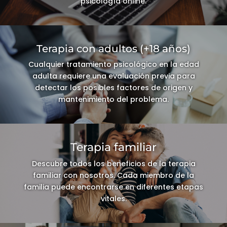
psicología online.
Terapia con adultos (+18 años)
Cualquier tratamiento psicológico en la edad
adulta requiere una evaluación previa para
detectar los posibles factores de origen y
mantenimiento del problema.
Terapia familiar
Descubre todos los beneficios de la terapia
familiar con nosotros. Cada miembro de la
familia puede encontrarse en diferentes etapas
vitales.