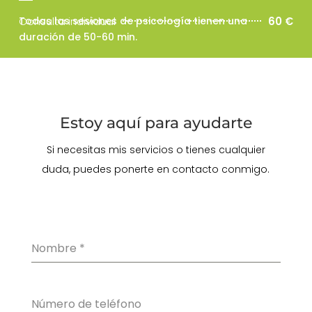
Consulta individual
Todas las sesiones de psicología tienen una
60 €
duración de 50-60 min.
Estoy aquí para ayudarte
Si necesitas mis servicios o tienes cualquier
duda, puedes ponerte en contacto conmigo.
Nombre
*
Número de teléfono