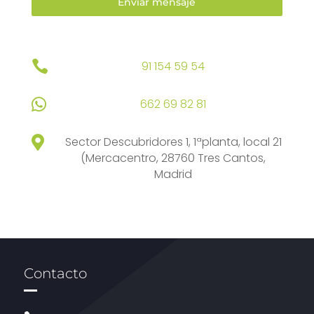
Enviar mensaje

91 154 59 54

662 69 82 81

Sector Descubridores 1, 1ªplanta, local 21
(Mercacentro, 28760 Tres Cantos,
Madrid
Contacto