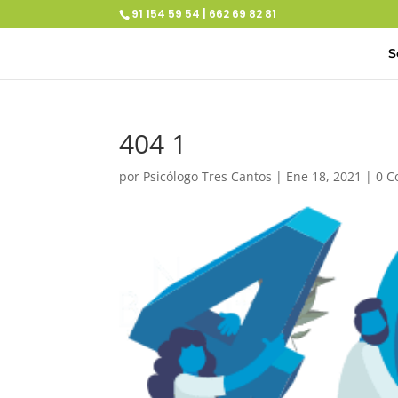
91 154 59 54 | 662 69 82 81
S
404 1
por
Psicólogo Tres Cantos
|
Ene 18, 2021
|
0 C