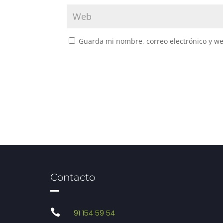
Guarda mi nombre, correo electrónico y w
Contacto

91 154 59 54