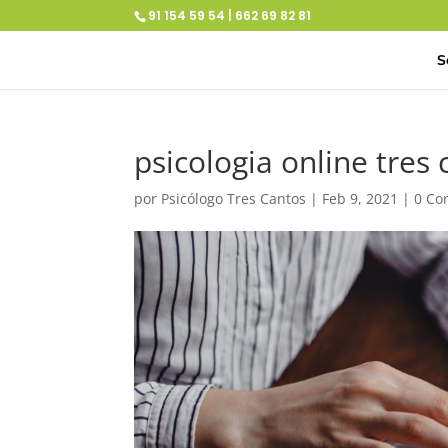
91 154 59 54 | 662 69 82 81
S
psicologia online tres
por
Psicólogo Tres Cantos
|
Feb 9, 2021
|
0 Co