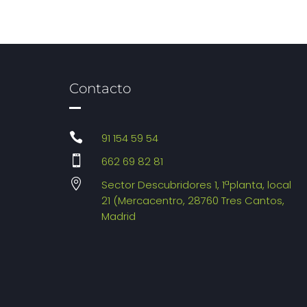
Contacto

91 154 59 54

662 69 82 81

Sector Descubridores 1, 1ªplanta, local
21 (Mercacentro, 28760 Tres Cantos,
Madrid