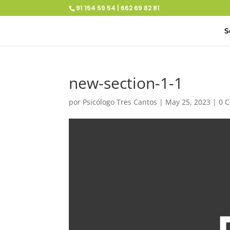
91 154 59 54 | 662 69 82 81
S
new-section-1-1
por
Psicólogo Tres Cantos
|
May 25, 2023
|
0 