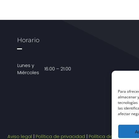
Horario
Lunes y
16:00 – 21:00
Miércoles
Para ofrecer
almacenar y/
tecnologías
las identifi
afectar nega
A
Aviso legal
|
Política de privacidad
|
Política de cookies