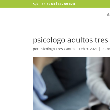
91 154 59 54 | 662 69 82 81
S
psicologo adultos tres
por
Psicólogo Tres Cantos
|
Feb 9, 2021
|
0 Co